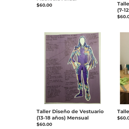
Tall
Regular
$60.00
(7-1
price
Regu
$60.
price
Taller
Taller
Diseño
de
de
Costu
Vestuario
Mens
(13-
18
años)
Mensual
Taller Diseño de Vestuario
Tall
(13-18 años) Mensual
Regu
$60.
Regular
$60.00
price