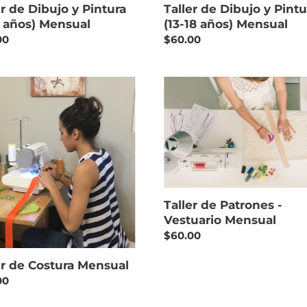
Mensual
er de Dibujo y Pintura
Taller de Dibujo y Pintur
2 años) Mensual
(13-18 años) Mensual
lar
00
Regular
$60.00
price
Taller
de
ra
Patrones
ual
-
Vestuario
Mensual
Taller de Patrones -
Vestuario Mensual
Regular
$60.00
price
er de Costura Mensual
lar
00