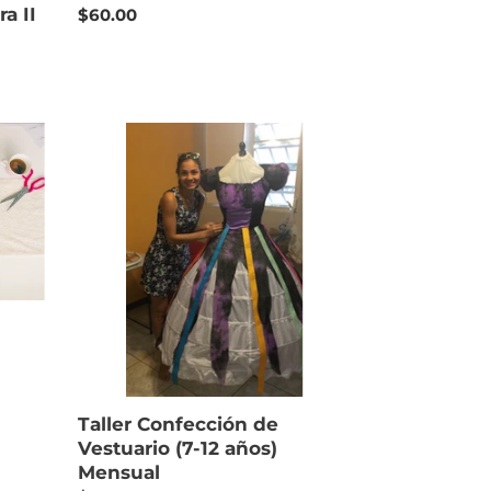
a II
Regular
$60.00
price
Taller
Confección
de
Vestuario
(7-
12
años)
Mensual
Taller Confección de
Vestuario (7-12 años)
Mensual