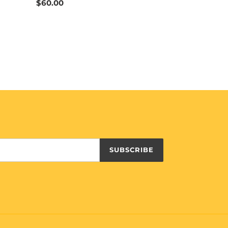
Regular
$60.00
price
SUBSCRIBE