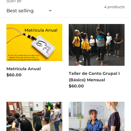
SORT BY
e
4 products
c
t
Matrícula
Taller
Anual
de
i
Canto
Grupal
o
I
(Básico)
n
Mensual
Matrícula Anual
:
Taller de Canto Grupal I
Regular
$60.00
(Básico) Mensual
price
Regular
$60.00
price
Taller
Taller
de
de
Canto
Canto
Grupal
Individual
II
(Mensual)