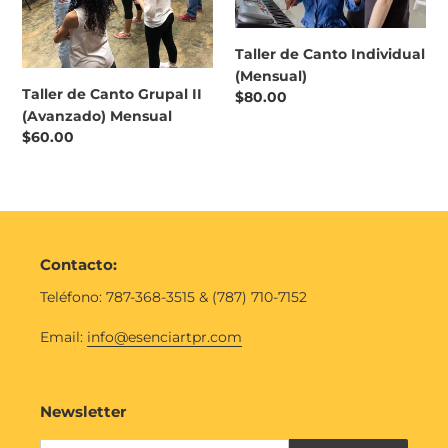
(Avanzado)
Mensual
Taller de Canto Individual
(Mensual)
Taller de Canto Grupal II
Regular
$80.00
(Avanzado) Mensual
price
Regular
$60.00
price
Contacto:
Teléfono: 787-368-3515 & (787) 710-7152
Email:
info@esenciartpr.com
Newsletter